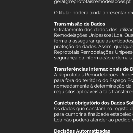
geral@reprototaisremodelacoes.pt
O titular poderá ainda apresentar 
Transmissão de Dados
O tratamento dos dados dos utiliza
Remodelações Unipessoal Lda. Qua
forma a assegurar que as entidade
proteção de dados. Assim, qualquer
Reprototais Remodelações Unipesso
segurança da informação e demais 
Transferências Internacionais de 
A Reprototais Remodelações Unipesso
para fora do território do Espaço E
nomeadamente à determinação da ade
requisitos aplicáveis a tais transferê
Carácter obrigatório dos Dados Sol
Os dados que constam no registo de 
para cumprir a finalidade estabelec
Lda não poderá atender ao pedido 
Decisões Automatizadas