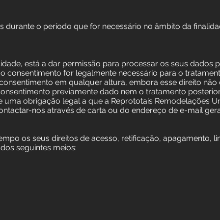
urante o período que for necessário no âmbito da finalida
acidade, está a dar permissão para processar os seus dados 
Se o consentimento for legalmente necessário para o tratament
u consentimento em qualquer altura, embora esse direito nã
consentimento previamente dado nem o tratamento posteri
e uma obrigação legal a que a Reprototais Remodelações Unip
contactar-nos através de carta ou do endereço de e-mail ger
tempo os seus direitos de acesso, retificação, apagamento, li
 dos seguintes meios: