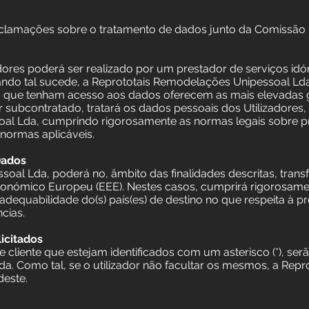
reclamações sobre o tratamento de dados junto da Comissão
dores poderá ser realizado por um prestador de serviços idó
ndo tal sucede, a Reprototais Remodelações Unipessoal Ld
s que tenham acesso aos dados oferecem as mais elevadas ga
 subcontratado, tratará os dados pessoais dos Utilizadores
al Lda, cumprindo rigorosamente as normas legais sobre p
normas aplicáveis.
Dados
al Lda, poderá no, âmbito das finalidades descritas, transfe
conómico Europeu (EEE). Nestes casos, cumprirá rigorosament
quabilidade do(s) país(es) de destino no que respeita à p
ncias.
icitados
cliente que estejam identificados com um asterisco (*), ser
ida. Como tal, se o utilizador não facultar os mesmos, a Re
deste.